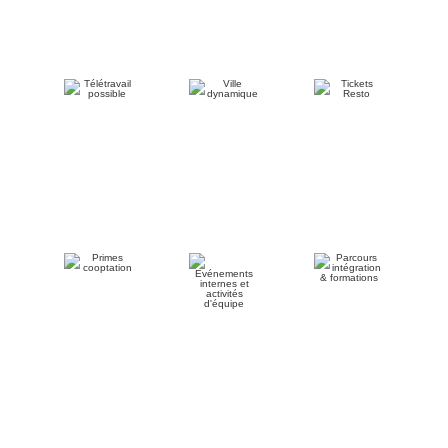
Télétravail
Ville
Tickets
possible
dynamique
Resto
Primes
Evénements
Parcours
cooptation
internes et
intégration
activités
&
d'équipe
formations